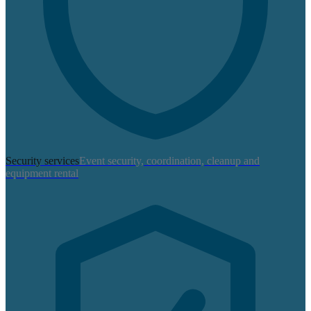
Security services
Event security, coordination, cleanup and
equipment rental