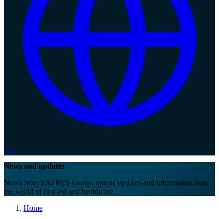
CS
News and updates
News from SAFRES Group, course updates and information from
the world of first aid and healthcare.
Home