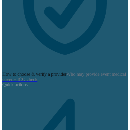
How to choose & verify a provider
Who may provide event medical
cover + IČO check
Quick actions