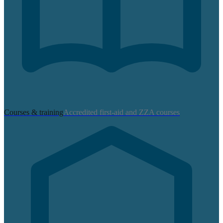
Courses & training
Accredited first-aid and ZZA courses