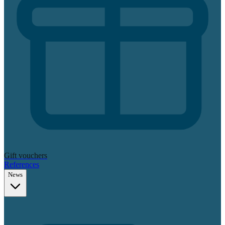
Gift vouchers
References
News