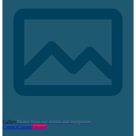
Gallery
Photos from our events and equipment
Contact
Careers
Intranet