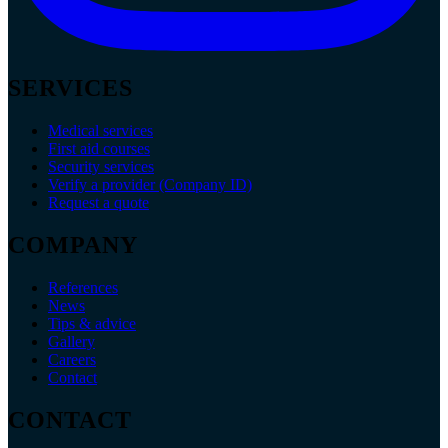
SERVICES
Medical services
First aid courses
Security services
Verify a provider (Company ID)
Request a quote
COMPANY
References
News
Tips & advice
Gallery
Careers
Contact
CONTACT