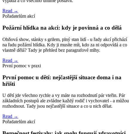
vypadá a co všechno umíme postavit.
Read →
Pořadatelům akcí
Požární hlídka na akci: kdy je povinná a co dělá
Ohňová show, stánky s grilem, plný stan lidí - u řady akcí přichází
na řadu požární hlídka. Kdy ji musíte mít, kdo za ni odpovídá a co
vlastně dělá? Tady je přehled bez paragrafové mlhy.
Read →
První pomoc v praxi
První pomoc u dětí: nejčastější situace doma i na
hřišti
U dětí jde všechno rychle a vy máte na rozhodnutí pár vteřin. Pár
základních postupů ale zvládne každý rodič i vychovatel - a můžou
rozhodnout. Tady jsou nejčastější situace a co u nich dělat.
Read →
Pořadatelům akcí
Bezpečnost festivalu: jak spolu fungují zdravotníci,