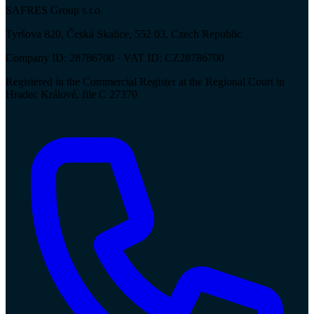
SAFRES Group s.r.o.
Tyršova 820, Česká Skalice, 552 03, Czech Republic
Company ID: 28786700 · VAT ID: CZ28786700
Registered in the Commercial Register at the Regional Court in
Hradec Králové, file C 27370