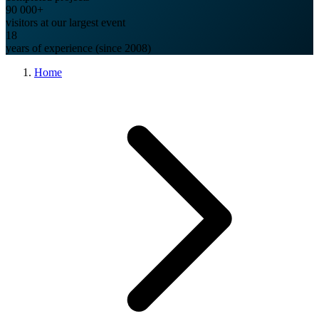
90 000
+
visitors at our largest event
18
years of experience (since 2008)
Home