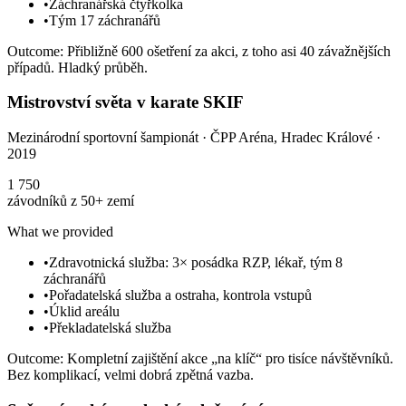
•
Záchranářská čtyřkolka
•
Tým 17 záchranářů
Outcome
:
Přibližně 600 ošetření za akci, z toho asi 40 závažnějších
případů. Hladký průběh.
Mistrovství světa v karate SKIF
Mezinárodní sportovní šampionát
·
ČPP Aréna, Hradec Králové
·
2019
1 750
závodníků z 50+ zemí
What we provided
•
Zdravotnická služba: 3× posádka RZP, lékař, tým 8
záchranářů
•
Pořadatelská služba a ostraha, kontrola vstupů
•
Úklid areálu
•
Překladatelská služba
Outcome
:
Kompletní zajištění akce „na klíč“ pro tisíce návštěvníků.
Bez komplikací, velmi dobrá zpětná vazba.