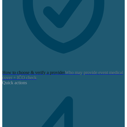
How to choose & verify a provider
Who may provide event medical
cover + IČO check
Quick actions