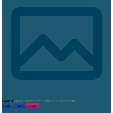
Gallery
Photos from our events and equipment
Contact
Careers
Intranet