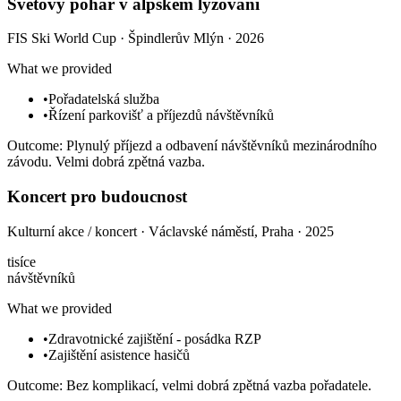
Světový pohár v alpském lyžování
FIS Ski World Cup
·
Špindlerův Mlýn
· 2026
What we provided
•
Pořadatelská služba
•
Řízení parkovišť a příjezdů návštěvníků
Outcome
:
Plynulý příjezd a odbavení návštěvníků mezinárodního
závodu. Velmi dobrá zpětná vazba.
Koncert pro budoucnost
Kulturní akce / koncert
·
Václavské náměstí, Praha
· 2025
tisíce
návštěvníků
What we provided
•
Zdravotnické zajištění - posádka RZP
•
Zajištění asistence hasičů
Outcome
:
Bez komplikací, velmi dobrá zpětná vazba pořadatele.