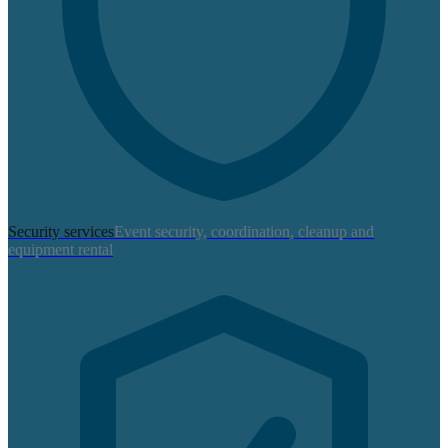
Security services
Event security, coordination, cleanup and
equipment rental