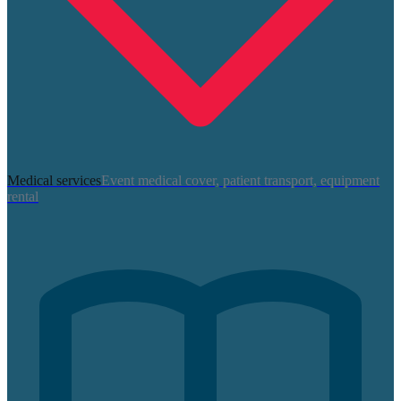
Medical services
Event medical cover, patient transport, equipment
rental