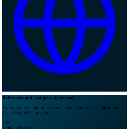
CS
References and examples of our work
Events, courses and projects we have delivered for clients in the
Czech Republic and abroad.
23
+
completed projects