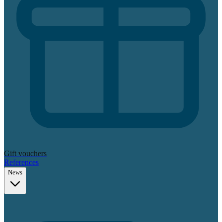
Gift vouchers
References
News