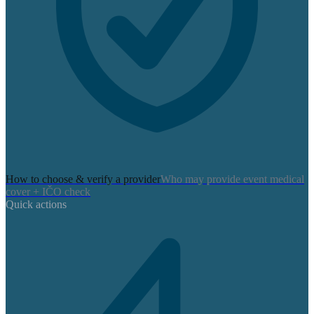
How to choose & verify a provider
Who may provide event medical
cover + IČO check
Quick actions