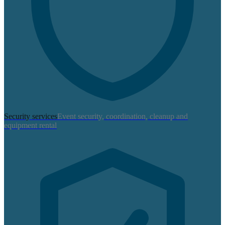
Security services
Event security, coordination, cleanup and
equipment rental