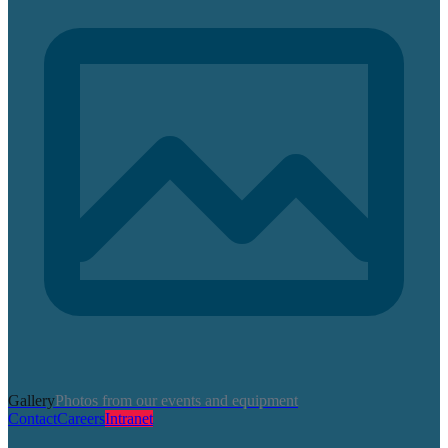
Gallery
Photos from our events and equipment
Contact
Careers
Intranet