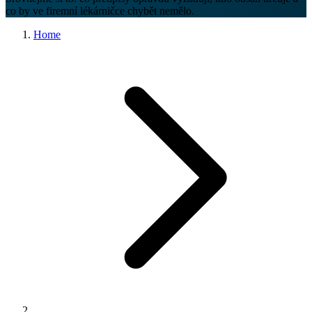
co by ve firemní lékárničce chybět nemělo.
Home