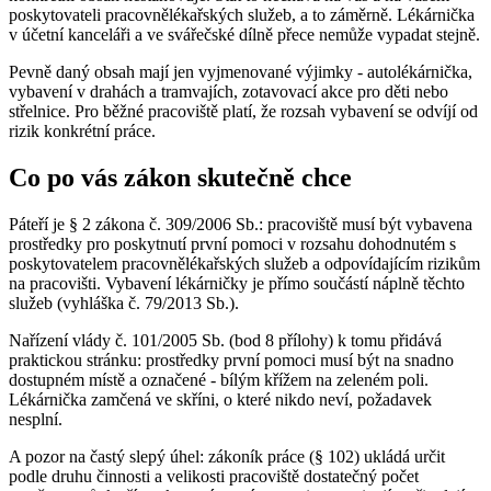
poskytovateli pracovnělékařských služeb, a to záměrně. Lékárnička
v účetní kanceláři a ve svářečské dílně přece nemůže vypadat stejně.
Pevně daný obsah mají jen vyjmenované výjimky - autolékárnička,
vybavení v drahách a tramvajích, zotavovací akce pro děti nebo
střelnice. Pro běžné pracoviště platí, že rozsah vybavení se odvíjí od
rizik konkrétní práce.
Co po vás zákon skutečně chce
Páteří je § 2 zákona č. 309/2006 Sb.: pracoviště musí být vybavena
prostředky pro poskytnutí první pomoci v rozsahu dohodnutém s
poskytovatelem pracovnělékařských služeb a odpovídajícím rizikům
na pracovišti. Vybavení lékárničky je přímo součástí náplně těchto
služeb (vyhláška č. 79/2013 Sb.).
Nařízení vlády č. 101/2005 Sb. (bod 8 přílohy) k tomu přidává
praktickou stránku: prostředky první pomoci musí být na snadno
dostupném místě a označené - bílým křížem na zeleném poli.
Lékárnička zamčená ve skříni, o které nikdo neví, požadavek
nesplní.
A pozor na častý slepý úhel: zákoník práce (§ 102) ukládá určit
podle druhu činnosti a velikosti pracoviště dostatečný počet