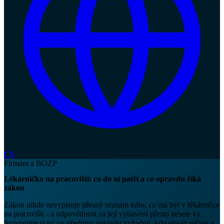
CS
Firmám a BOZP
Lékárnička na pracovišti: co do ní patří a co opravdu říká
zákon
Zákon nikde nevypisuje přesný seznam toho, co má být v lékárničce
na pracovišti - a odpovědnost za její vybavení přesto nesete vy.
Srovnejme si to: co předpisy opravdu vyžadují, kdo obsah určuje a