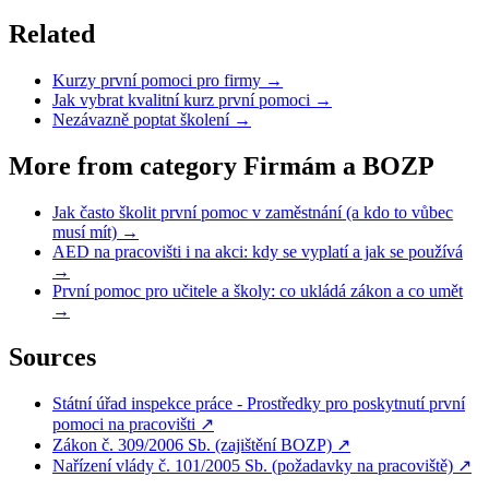
Related
Kurzy první pomoci pro firmy
→
Jak vybrat kvalitní kurz první pomoci
→
Nezávazně poptat školení
→
More from category Firmám a BOZP
Jak často školit první pomoc v zaměstnání (a kdo to vůbec
musí mít)
→
AED na pracovišti i na akci: kdy se vyplatí a jak se používá
→
První pomoc pro učitele a školy: co ukládá zákon a co umět
→
Sources
Státní úřad inspekce práce - Prostředky pro poskytnutí první
pomoci na pracovišti
↗
Zákon č. 309/2006 Sb. (zajištění BOZP)
↗
Nařízení vlády č. 101/2005 Sb. (požadavky na pracoviště)
↗