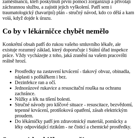
zaměstnanců, kteří poskytnutí první pomoci zorganizují a přivolají
záchrannou službu, a zajistit jejich vyškolení. Patří sem i
traumatologický (havarijní) plán - stručný návod, kdo co dělá a kam
volá, když dojde k úrazu.
Co by v lékárničce chybět nemělo
Konkrétní obsah patří do rukou vašeho smluvního lékaře, ale
existuje rozumný základ, který doporučuje i Státní úřad inspekce
práce. Vždy vycházejte z toho, jaká zranění na vašem pracovišti
reálně hrozí.
Prostředky na zastavení krvácení - tlakový obvaz, obinadla,
náplasti s polštářkem i bez.
Dezinfekce ran a očí.
Jednorázové rukavice a resuscitační rouška na ochranu
zachránce.
Nůžky a lék na tišení bolesti.
Stručné návody pro klíčové situace - resuscitace, bezvědomí,
tepenné krvácení, protišoková opatření, zásah elektrickým
proudem.
Do lékárničky patří jen zdravotnický materiál, pomůcky a
léky odpovídající rizikům - ne čisticí a chemické prostředky.