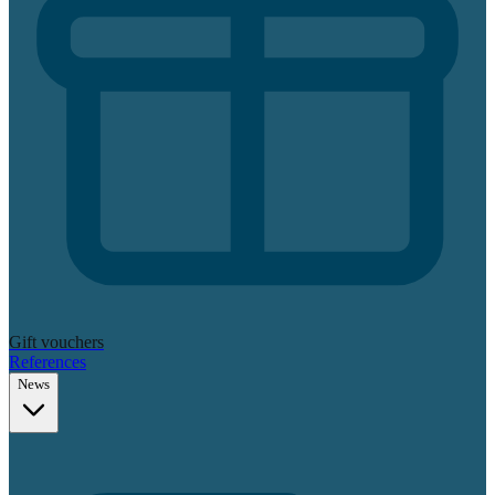
Gift vouchers
References
News