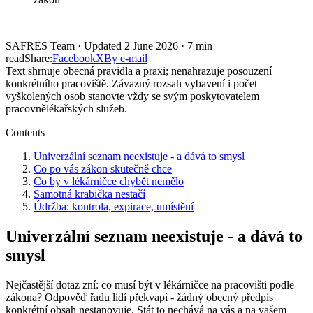
SAFRES Team
·
Updated
2 June 2026
·
7
min
read
Share:
Facebook
X
By e-mail
Text shrnuje obecná pravidla a praxi; nenahrazuje posouzení
konkrétního pracoviště. Závazný rozsah vybavení i počet
vyškolených osob stanovte vždy se svým poskytovatelem
pracovnělékařských služeb.
Contents
Univerzální seznam neexistuje - a dává to smysl
Co po vás zákon skutečně chce
Co by v lékárničce chybět nemělo
Samotná krabička nestačí
Údržba: kontrola, expirace, umístění
Univerzální seznam neexistuje - a dává to
smysl
Nejčastější dotaz zní: co musí být v lékárničce na pracovišti podle
zákona? Odpověď řadu lidí překvapí - žádný obecný předpis
konkrétní obsah nestanovuje. Stát to nechává na vás a na vašem