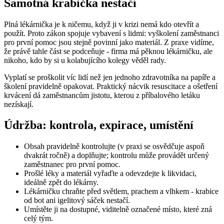
Samotná krabička nestačí
Plná lékárnička je k ničemu, když ji v krizi nemá kdo otevřít a
použít. Proto zákon spojuje vybavení s lidmi: vyškolení zaměstnanci
pro první pomoc jsou stejně povinní jako materiál. Z praxe vidíme,
že právě tahle část se podceňuje - firma má pěknou lékárničku, ale
nikoho, kdo by si u kolabujícího kolegy věděl rady.
Vyplatí se proškolit víc lidí než jen jednoho zdravotníka na papíře a
školení pravidelně opakovat. Praktický nácvik resuscitace a ošetření
krvácení dá zaměstnancům jistotu, kterou z příbalového letáku
nezískají.
Údržba: kontrola, expirace, umístění
Obsah pravidelně kontrolujte (v praxi se osvědčuje aspoň
dvakrát ročně) a doplňujte; kontrolu může provádět určený
zaměstnanec pro první pomoc.
Prošlé léky a materiál vyřaďte a odevzdejte k likvidaci,
ideálně zpět do lékárny.
Lékárničku chraňte před světlem, prachem a vlhkem - krabice
od bot ani igelitový sáček nestačí.
Umístěte ji na dostupné, viditelně označené místo, které zná
celý tým.